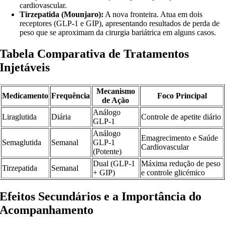
cardiovascular.
Tirzepatida (Mounjaro):
A nova fronteira. Atua em dois
receptores (GLP-1 e GIP), apresentando resultados de perda de
peso que se aproximam da cirurgia bariátrica em alguns casos.
Tabela Comparativa de Tratamentos
Injetáveis
Mecanismo
Medicamento
Frequência
Foco Principal
de Ação
Análogo
Liraglutida
Diária
Controle de apetite diário
GLP-1
Análogo
Emagrecimento e Saúde
Semaglutida
Semanal
GLP-1
Cardiovascular
(Potente)
Dual (GLP-1
Máxima redução de peso
Tirzepatida
Semanal
+ GIP)
e controle glicémico
Efeitos Secundários e a Importância do
Acompanhamento