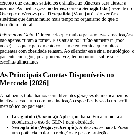
cérebro que estamos satisfeitos e sinaliza ao pâncreas para ajustar a
insulina. As medicações modernas, como a
Semaglutida
(presente no
Ozempic e Wegovy) e a
Tirzepatida
(Mounjaro), são versões
sintéticas que duram muito mais tempo no organismo do que o
hormônio natural.
Information Gain:
Diferente do que muitos pensam, essas medicações
não apenas “tiram a fome”. Elas atuam no “ruído alimentar” (food
noise) — aquele pensamento constante em comida que muitos
pacientes com obesidade relatam. Ao silenciar esse sinal neurológico, o
paciente consegue, pela primeira vez, ter autonomia sobre suas
escolhas alimentares.
As Principais Canetas Disponíveis no
Mercado [2026]
Atualmente, trabalhamos com diferentes gerações de medicamentos
injetáveis, cada um com uma indicação específica baseada no perfil
metabólico do paciente:
Liraglutida (Saxenda):
Aplicação diária. Foi a primeira a
popularizar o uso de GLP-1 para obesidade.
Semaglutida (Wegovy/Ozempic):
Aplicação semanal. Possui
uma potência maior na redução de peso e proteção