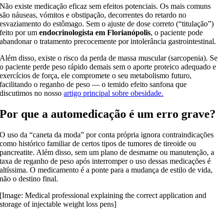
Não existe medicação eficaz sem efeitos potenciais. Os mais comuns
são náuseas, vómitos e obstipação, decorrentes do retardo no
esvaziamento do estômago. Sem o ajuste de dose correto (“titulação”)
feito por um
endocrinologista em Florianópolis
, o paciente pode
abandonar o tratamento precocemente por intolerância gastrointestinal.
Além disso, existe o risco da perda de massa muscular (sarcopenia). Se
o paciente perde peso rápido demais sem o aporte proteico adequado e
exercícios de força, ele compromete o seu metabolismo futuro,
facilitando o reganho de peso — o temido efeito sanfona que
discutimos no nosso
artigo principal sobre obesidade.
Por que a automedicação é um erro grave?
O uso da “caneta da moda” por conta própria ignora contraindicações
como histórico familiar de certos tipos de tumores de tireoide ou
pancreatite. Além disso, sem um plano de desmame ou manutenção, a
taxa de reganho de peso após interromper o uso dessas medicações é
altíssima. O medicamento é a ponte para a mudança de estilo de vida,
não o destino final.
[Image: Medical professional explaining the correct application and
storage of injectable weight loss pens]