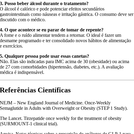
3. Posso beber álcool durante o tratamento?
O álcool é calórico e pode potenciar efeitos secundários
gastrointestinais como náuseas e irritação gástrica. O consumo deve ser
discutido com o médico.
4. O que acontece se eu parar de tomar de repente?
A fome e o ruído alimentar tendem a retornar. O ideal é fazer um
desmame programado e ter consolidado novos hábitos de alimentação
e exercícios.
5. Qualquer pessoa pode usar essas canetas?
Não. Elas são indicadas para IMC acima de 30 (obesidade) ou acima
de 27 com comorbidades (hipertensão, diabetes, etc.). A avaliação
médica é indispensável.
Referências Científicas
NEJM – New England Journal of Medicine. Once-Weekly
Semaglutide in Adults with Overweight or Obesity (STEP 1 Study).
The Lancet. Tirzepatide once weekly for the treatment of obesity
(SURMOUNT-1 clinical trial).
Anvisa. Notas técnicas sobre a prescrição de análogos de GLP-1 para