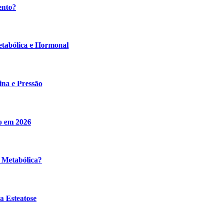
ento?
etabólica e Hormonal
ina e Pressão
o em 2026
 Metabólica?
a Esteatose