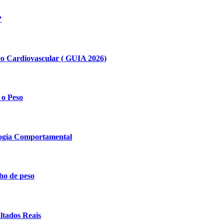
?
co Cardiovascular ( GUIA 2026)
 o Peso
ogia Comportamental
ho de peso
ltados Reais