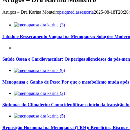
Artigos – Dra Karina Monteiro
psiqmed.assessoria
2025-08-18T20:28:
Libido e Ressecamento Vaginal na Menopausa: Soluções Moder
Saúde Óssea e Cardiovascular: Os perigos silenciosos da pós-me
Menopausa e Ganho de Peso: Por que o metabolismo muda após 
Sintomas do Climatério: Como identificar o início da transição 
Reposição Hormonal na Menopausa (TRH): Benefícios, Riscos e 