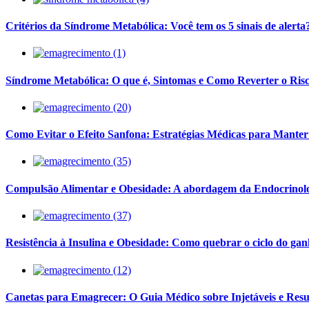
Critérios da Síndrome Metabólica: Você tem os 5 sinais de alerta
Síndrome Metabólica: O que é, Sintomas e Como Reverter o Ris
Como Evitar o Efeito Sanfona: Estratégias Médicas para Manter
Compulsão Alimentar e Obesidade: A abordagem da Endocrinol
Resistência à Insulina e Obesidade: Como quebrar o ciclo do gan
Canetas para Emagrecer: O Guia Médico sobre Injetáveis e Resu