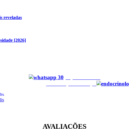
s reveladas
sidade [2026]
LOCALIZAÇÃO
º 98 – Centro Executivo Carl Hoepcke
– Torre Osten: S
(48)99159-3487
a 6ª de 8 às 18hs –
Localização no mapa
AVALIAÇÕES