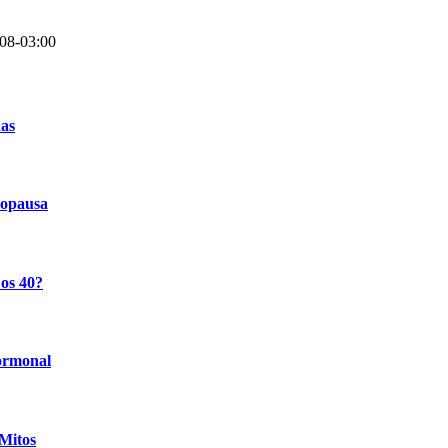
08-03:00
nas
nopausa
os 40?
hormonal
Mitos